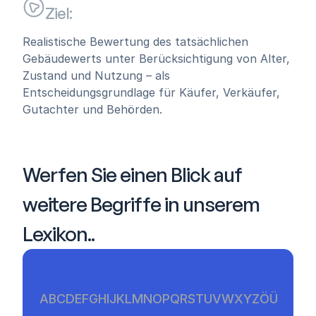
Ziel:
Realistische Bewertung des tatsächlichen 
Gebäudewerts unter Berücksichtigung von Alter, 
Zustand und Nutzung – als 
Entscheidungsgrundlage für Käufer, Verkäufer, 
Gutachter und Behörden.
Werfen Sie einen Blick auf 
weitere Begriffe in unserem 
Lexikon..
A
B
C
D
E
F
G
H
I
J
K
L
M
N
O
P
Q
R
S
T
U
V
W
X
Y
Z
Ö
Ü