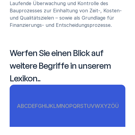
Laufende Überwachung und Kontrolle des 
Bauprozesses zur Einhaltung von Zeit-, Kosten- 
und Qualitätszielen – sowie als Grundlage für 
Finanzierungs- und Entscheidungsprozesse.
Werfen Sie einen Blick auf 
weitere Begriffe in unserem 
Lexikon..
A
B
C
D
E
F
G
H
I
J
K
L
M
N
O
P
Q
R
S
T
U
V
W
X
Y
Z
Ö
Ü