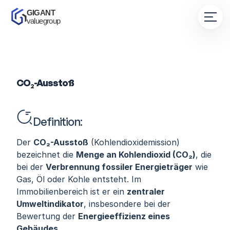
GIGANT 
valuegroup
CO₂-Ausstoß
Definition:
Der 
CO₂-Ausstoß
 (Kohlendioxidemission) 
bezeichnet die 
Menge an Kohlendioxid (CO₂)
, die 
bei der 
Verbrennung fossiler Energieträger
 wie 
Gas, Öl oder Kohle entsteht. Im 
Immobilienbereich ist er ein 
zentraler 
Umweltindikator
, insbesondere bei der 
Bewertung der 
Energieeffizienz eines 
Gebäudes
.