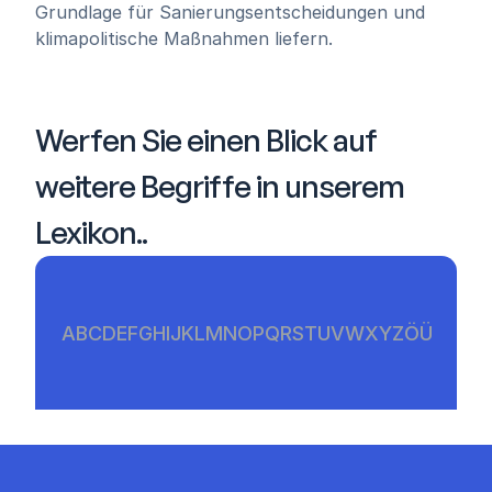
Grundlage für Sanierungsentscheidungen und 
klimapolitische Maßnahmen liefern.
Werfen Sie einen Blick auf 
weitere Begriffe in unserem 
Lexikon..
A
B
C
D
E
F
G
H
I
J
K
L
M
N
O
P
Q
R
S
T
U
V
W
X
Y
Z
Ö
Ü