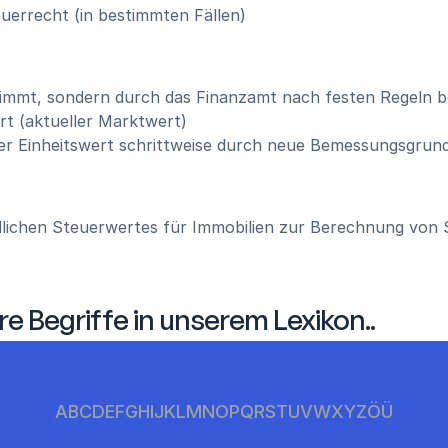
errecht (in bestimmten Fällen)
timmt, sondern durch das Finanzamt nach festen Regeln 
rt (aktueller Marktwert)
er Einheitswert schrittweise durch neue Bemessungsgrund
ndlichen Steuerwertes für Immobilien zur Berechnung von
re Begriffe in unserem Lexikon..
A
B
C
D
E
F
G
H
I
J
K
L
M
N
O
P
Q
R
S
T
U
V
W
X
Y
Z
Ö
Ü