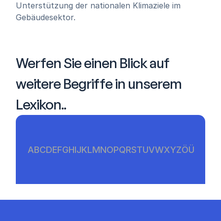
Unterstützung der nationalen Klimaziele im 
Gebäudesektor.
Werfen Sie einen Blick auf 
weitere Begriffe in unserem 
Lexikon..
A
B
C
D
E
F
G
H
I
J
K
L
M
N
O
P
Q
R
S
T
U
V
W
X
Y
Z
Ö
Ü