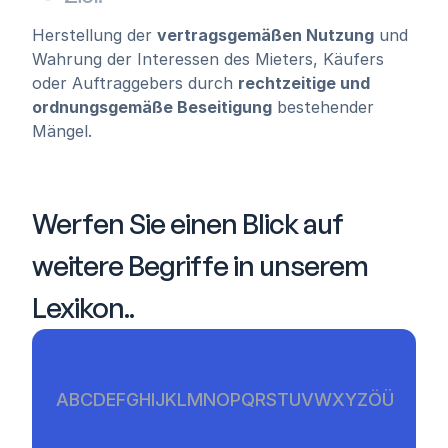
Herstellung der 
vertragsgemäßen Nutzung
 und 
Wahrung der Interessen des Mieters, Käufers 
oder Auftraggebers durch 
rechtzeitige und 
ordnungsgemäße Beseitigung
 bestehender 
Mängel.
Werfen Sie einen Blick auf 
weitere Begriffe in unserem 
Lexikon..
A
B
C
D
E
F
G
H
I
J
K
L
M
N
O
P
Q
R
S
T
U
V
W
X
Y
Z
Ö
Ü