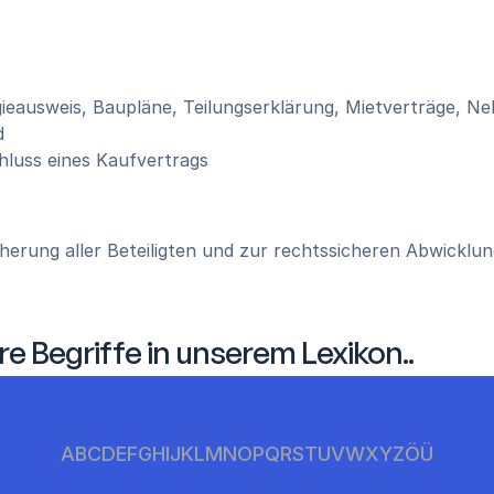
ieausweis, Baupläne, Teilungserklärung, Mietverträge, 
d
hluss eines Kaufvertrags
herung aller Beteiligten und zur rechtssicheren Abwicklu
re Begriffe in unserem Lexikon..
A
B
C
D
E
F
G
H
I
J
K
L
M
N
O
P
Q
R
S
T
U
V
W
X
Y
Z
Ö
Ü