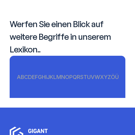
Werfen Sie einen Blick auf 
weitere Begriffe in unserem 
Lexikon..
A
B
C
D
E
F
G
H
I
J
K
L
M
N
O
P
Q
R
S
T
U
V
W
X
Y
Z
Ö
Ü