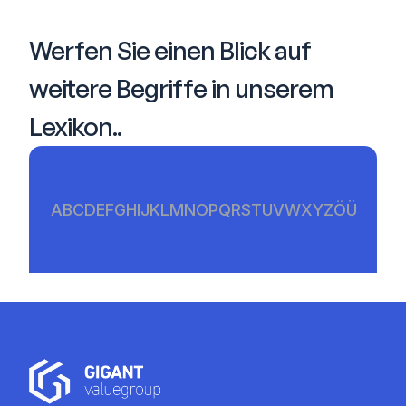
Werfen Sie einen Blick auf 
weitere Begriffe in unserem 
Lexikon..
A
B
C
D
E
F
G
H
I
J
K
L
M
N
O
P
Q
R
S
T
U
V
W
X
Y
Z
Ö
Ü