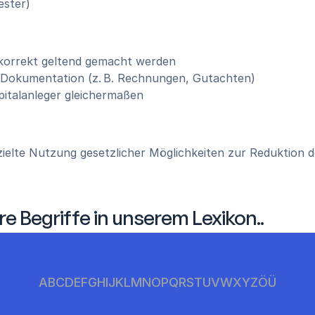
ester)
 korrekt geltend gemacht werden
 Dokumentation (z. B. Rechnungen, Gutachten)
apitalanleger gleichermaßen
zielte Nutzung gesetzlicher Möglichkeiten zur Reduktion
re Begriffe in unserem Lexikon..
A
B
C
D
E
F
G
H
I
J
K
L
M
N
O
P
Q
R
S
T
U
V
W
X
Y
Z
Ö
Ü