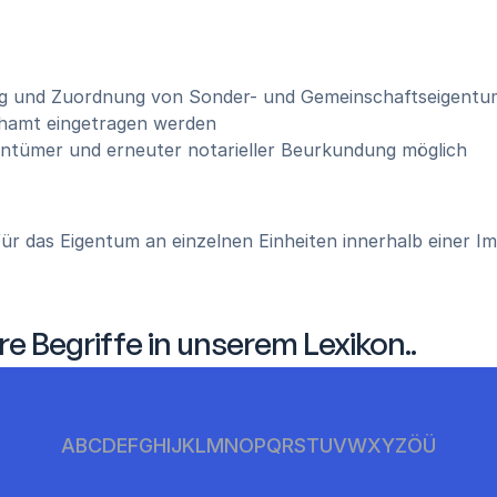
ng und Zuordnung von Sonder- und Gemeinschaftseigentu
chamt eingetragen werden
entümer und erneuter notarieller Beurkundung möglich
für das Eigentum an einzelnen Einheiten innerhalb einer 
re Begriffe in unserem Lexikon..
A
B
C
D
E
F
G
H
I
J
K
L
M
N
O
P
Q
R
S
T
U
V
W
X
Y
Z
Ö
Ü