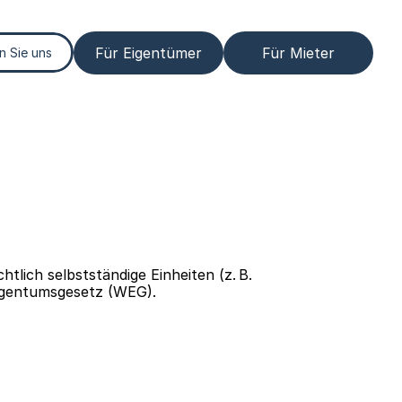
Für Eigentümer
Für Mieter
n Sie uns
lich selbstständige Einheiten (z. B. 
igentumsgesetz (WEG).