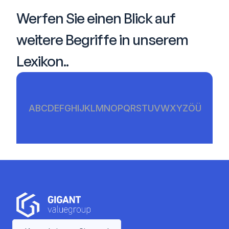
Werfen Sie einen Blick auf 
weitere Begriffe in unserem 
Lexikon..
A
B
C
D
E
F
G
H
I
J
K
L
M
N
O
P
Q
R
S
T
U
V
W
X
Y
Z
Ö
Ü