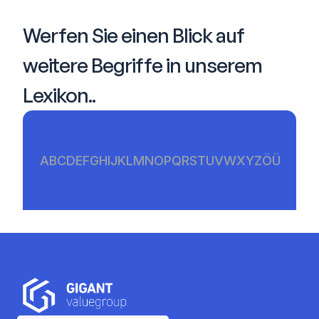
Werfen Sie einen Blick auf 
weitere Begriffe in unserem 
Lexikon..
A
B
C
D
E
F
G
H
I
J
K
L
M
N
O
P
Q
R
S
T
U
V
W
X
Y
Z
Ö
Ü